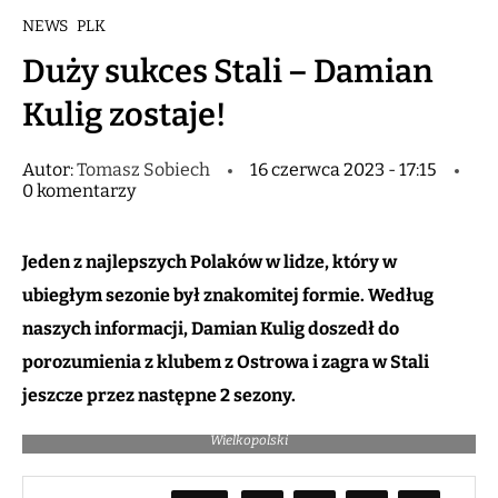
NEWS
PLK
Duży sukces Stali – Damian
Kulig zostaje!
Autor:
Tomasz Sobiech
16 czerwca 2023 - 17:15
0 komentarzy
Jeden z najlepszych Polaków w lidze, który w
ubiegłym sezonie był znakomitej formie. Według
naszych informacji, Damian Kulig doszedł do
porozumienia z klubem z Ostrowa i zagra w Stali
jeszcze przez następne 2 sezony.
Damian Kulig i Andrzej Urban / Fot. Rafał Jakubowicz / BM Stal Ostrów
Wielkopolski