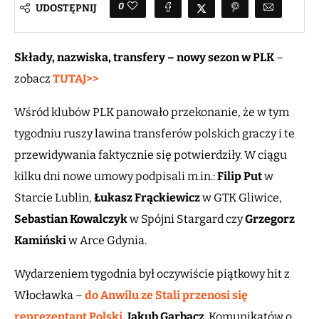
0
UDOSTĘPNIJ
Składy, nazwiska, transfery – nowy sezon w PLK
–
zobacz
TUTAJ>>
Wśród klubów PLK panowało przekonanie, że w tym
tygodniu ruszy lawina transferów polskich graczy i te
przewidywania faktycznie się potwierdziły. W ciągu
kilku dni nowe umowy podpisali m.in.:
Filip Put
w
Starcie Lublin,
Łukasz Frąckiewicz
w GTK Gliwice,
Sebastian Kowalczyk
w Spójni Stargard czy
Grzegorz
Kamiński
w Arce Gdynia.
Wydarzeniem tygodnia był oczywiście piątkowy hit z
Włocławka –
do Anwilu ze Stali przenosi się
reprezentant Polski,
Jakub Garbacz
. Komunikatów o