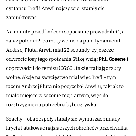
dystansu Trefl i Anwil najczęściej starały się
zapunktować.
Na minutę przed końcem sopocianie prowadzili +1, a
zaraz potem +2, bo rzuty wolne na punkty zamienił
Andrzej Pluta. Anwil miał 22 sekundy, by jeszcze
odwrócić losy tego spotkania. Piłkę wziął
Phil Greene
i
doprowadził do remisu (66:66), także trafiając rzuty
wolne. Akcje na zwycięstwo miał więc Trefl – tym
razem Andrzej Pluta nie pogrzebał Anwilu, tak jak to
miało miejsce w sezonie regularnym, więc do
rozstrzygnięcia potrzebna był dogrywka.
Szachy – oba zespoły starały się wymuszać zmiany
krycia i atakować najsłabszych obrońców przeciwnika.