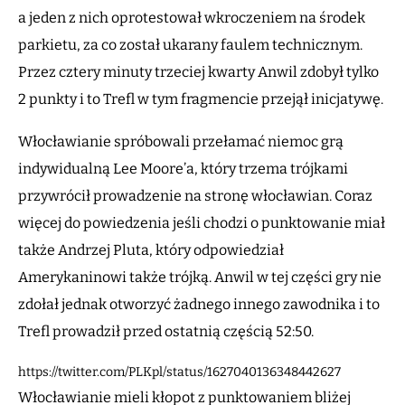
a jeden z nich oprotestował wkroczeniem na środek
parkietu, za co został ukarany faulem technicznym.
Przez cztery minuty trzeciej kwarty Anwil zdobył tylko
2 punkty i to Trefl w tym fragmencie przejął inicjatywę.
Włocławianie spróbowali przełamać niemoc grą
indywidualną Lee Moore’a, który trzema trójkami
przywrócił prowadzenie na stronę włocławian. Coraz
więcej do powiedzenia jeśli chodzi o punktowanie miał
także Andrzej Pluta, który odpowiedział
Amerykaninowi także trójką. Anwil w tej części gry nie
zdołał jednak otworzyć żadnego innego zawodnika i to
Trefl prowadził przed ostatnią częścią 52:50.
https://twitter.com/PLKpl/status/1627040136348442627
Włocławianie mieli kłopot z punktowaniem bliżej