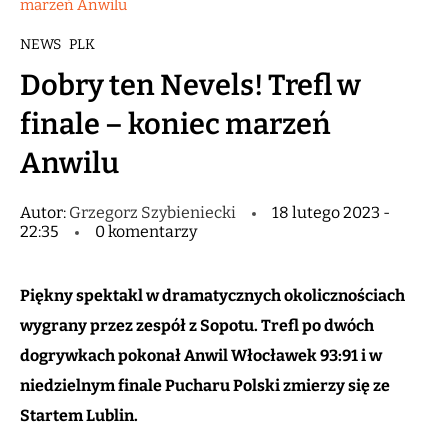
marzeń Anwilu
NEWS
PLK
Dobry ten Nevels! Trefl w
finale – koniec marzeń
Anwilu
Autor:
Grzegorz Szybieniecki
18 lutego 2023 -
22:35
0 komentarzy
Piękny spektakl w dramatycznych okolicznościach
wygrany przez zespół z Sopotu. Trefl po dwóch
dogrywkach pokonał Anwil Włocławek 93:91 i w
niedzielnym finale Pucharu Polski zmierzy się ze
Startem Lublin.