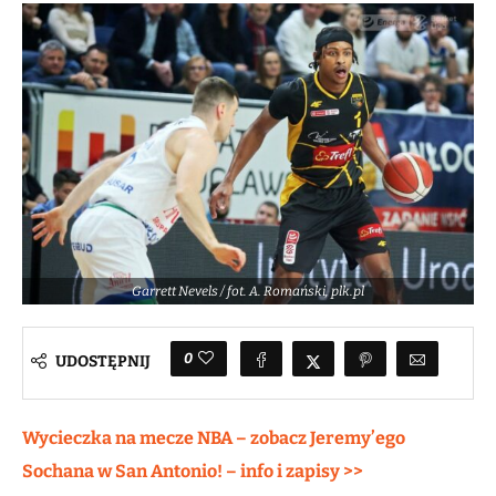
Garrett Nevels / fot. A. Romański, plk.pl
0
UDOSTĘPNIJ
Wycieczka na mecze NBA – zobacz Jeremy’ego
Sochana w San Antonio! – info i zapisy >>