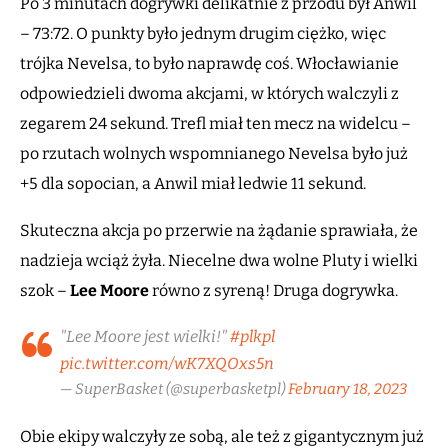
Po 3 minutach dogrywki delikatnie z przodu był Anwil
– 73:72. O punkty było jednym drugim ciężko, więc
trójka Nevelsa, to było naprawdę coś. Włocławianie
odpowiedzieli dwoma akcjami, w których walczyli z
zegarem 24 sekund. Trefl miał ten mecz na widelcu –
po rzutach wolnych wspomnianego Nevelsa było już
+5 dla sopocian, a Anwil miał ledwie 11 sekund.
Skuteczna akcja po przerwie na żądanie sprawiała, że
nadzieja wciąż żyła. Niecelne dwa wolne Pluty i wielki
szok –
Lee Moore
równo z syreną! Druga dogrywka.
"Lee Moore jest wielki!"
#plkpl
pic.twitter.com/wK7XQOxs5n
— SuperBasket (@superbasketpl)
February 18, 2023
Obie ekipy walczyły ze sobą, ale też z gigantycznym już