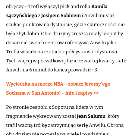
obręczy – Trefl wyłączył pick and rolla
Kamila
Łączyńskiego
z
Josipem Sobinem
i Anwil musiał
szukać punktów na dystansie, gdzie skuteczności nie
była zbyt dobra. Obie drużyny zresztą miały kłopot by
dokarmić swoich centrów i ofensywa Anwilu jak i
Trefla wisiała na rzutach z półdystansu i dystansu.
Tych więcej w początkowej fazie czwartej kwarty trafił
Anwil i na 6 minut do końca prowadził +3.
Wycieczka na mecze NBA – zobacz Jeremy’ego
Sochana w San Antonio! – info i zapisy >>
Po stronie zespołu z Sopotu na lidera w tym
fragmencie wykreowany został
Jean Salumu
, który
trafił ważną trójkę zatrzymując serię Anwilu. Obrona
obu drużyn nie pozwala na wiele i to właśnie z