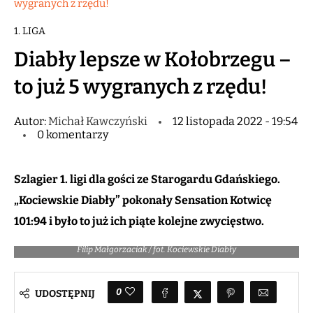
wygranych z rzędu!
1. LIGA
Diabły lepsze w Kołobrzegu –
to już 5 wygranych z rzędu!
Autor:
Michał Kawczyński
12 listopada 2022 - 19:54
0 komentarzy
Szlagier 1. ligi dla gości ze Starogardu Gdańskiego.
„Kociewskie Diabły” pokonały Sensation Kotwicę
101:94 i było to już ich piąte kolejne zwycięstwo.
Filip Małgorzaciak / fot. Kociewskie Diabły
0
UDOSTĘPNIJ