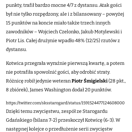
punkty, trafił bardzo mocne 4/7 z dystansu. Atak gości
był nie tylko rozpędzony, ale i z bilansowany – powyżej
15 punktów na koncie miało także trzech innych
zawodników – Wojciech Czelonko, Jakub Motylewski i
Piotr Lis. Całej drużynie wpadło 48% (12/25) rzutów z
dystansu.
Kotwica przegrała wyraźnie pierwszą kwartę, a potem
nie potrafiła spowolnić gości, aby odrobić straty.
Różnicę robił jedynie weteran
Piotr Śmigielski
(28 pkt.,
8 zbiórek), James Washington dodał 20 punktów.
https://twitter.com/sksstarogard/status/1591524477124608000
Dzięki temu zwycięstwu, zespół ze Starogardu
Gdańskiego (bilans 7-2) przeskoczył Kotwicę (6-3). W
następnej kolejce o przedłużenie serii zwycięstw