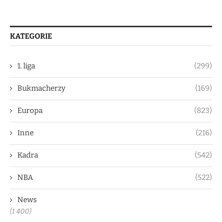
KATEGORIE
1. liga
(299)
Bukmacherzy
(169)
Europa
(823)
Inne
(216)
Kadra
(542)
NBA
(522)
News
(1 400)