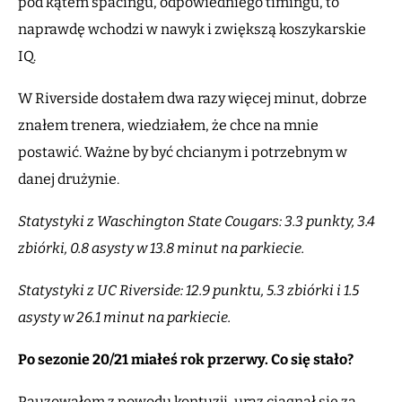
pod kątem spacingu, odpowiedniego timingu, to
naprawdę wchodzi w nawyk i zwiększą koszykarskie
IQ.
W Riverside dostałem dwa razy więcej minut, dobrze
znałem trenera, wiedziałem, że chce na mnie
postawić. Ważne by być chcianym i potrzebnym w
danej drużynie.
Statystyki z Waschington State Cougars: 3.3 punkty, 3.4
zbiórki, 0.8 asysty w 13.8 minut na parkiecie.
Statystyki z UC Riverside: 12.9 punktu, 5.3 zbiórki i 1.5
asysty w 26.1 minut na parkiecie.
Po sezonie 20/21 miałeś rok przerwy. Co się stało?
Pauzowałem z powodu kontuzji, uraz ciągnął się za