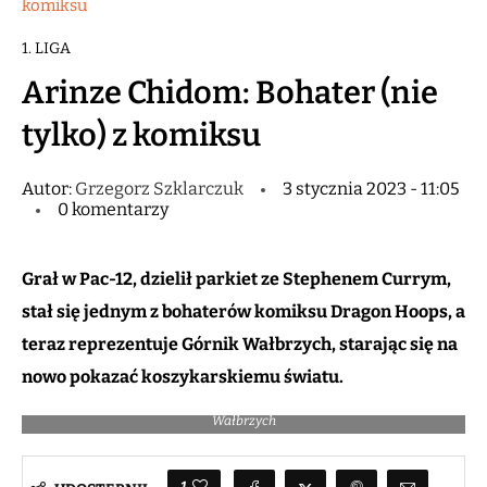
komiksu
1. LIGA
Arinze Chidom: Bohater (nie
tylko) z komiksu
Autor:
Grzegorz Szklarczuk
3 stycznia 2023 - 11:05
0 komentarzy
Grał w Pac-12, dzielił parkiet ze Stephenem Currym,
stał się jednym z bohaterów komiksu Dragon Hoops, a
teraz reprezentuje Górnik Wałbrzych, starając się na
nowo pokazać koszykarskiemu światu.
Arinze Chidom / fot. Alfred Frater, Górnik Trans.eu Zamek Książ
Wałbrzych
1