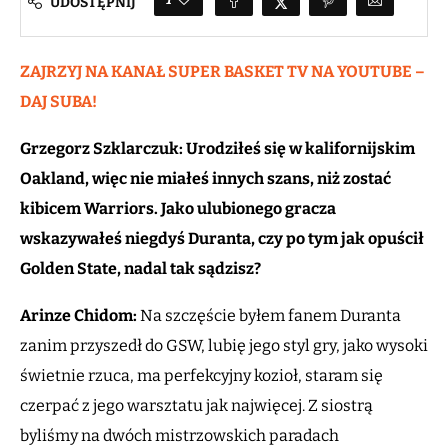
UDOSTĘPNIJ
ZAJRZYJ NA KANAŁ SUPER BASKET TV NA YOUTUBE –
DAJ SUBA!
Grzegorz Szklarczuk: Urodziłeś się w kalifornijskim
Oakland, więc nie miałeś innych szans, niż zostać
kibicem Warriors. Jako ulubionego gracza
wskazywałeś niegdyś Duranta, czy po tym jak opuścił
Golden State, nadal tak sądzisz?
Arinze Chidom:
Na szczęście byłem fanem Duranta
zanim przyszedł do GSW, lubię jego styl gry, jako wysoki
świetnie rzuca, ma perfekcyjny kozioł, staram się
czerpać z jego warsztatu jak najwięcej. Z siostrą
byliśmy na dwóch mistrzowskich paradach