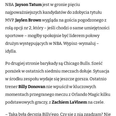
NBA.
Jayson Tatum
jest w gronie pięciu
najpoważniejszych kandydatów do zdobycia tytułu
MVP.
Jaylen Brown
wygląda na gościa pogodzonego z
rolą opcji nr 2, który – jeśli chodzi o same umiejętności
sportowe – mogłby spokojnie być liderem połowy
drużyn występujących w NBA. Wypisz-wymaluj –
idylla.
Po drugiej stronie barykady są Chicago Bulls. Sześć
porażek w ostatnich siedmiu meczach dołuje. Sytuacja
w środku zespołu wydaje się jeszcze gorsza. Ostatnio
trener
Billy Donovan
nie wpuścił w kluczowych
momentach przegranego meczu z Orlando Magic kilku
podstawowych graczy, z
Zachiem LaVinem
na czele.
– Taka była decyzja Billy’ego. Czy się z nią zgadzam? Nie