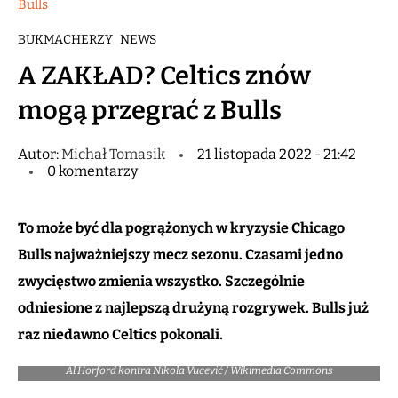
Bulls
BUKMACHERZY
NEWS
A ZAKŁAD? Celtics znów
mogą przegrać z Bulls
Autor:
Michał Tomasik
21 listopada 2022 - 21:42
0 komentarzy
To może być dla pogrążonych w kryzysie Chicago
Bulls najważniejszy mecz sezonu. Czasami jedno
zwycięstwo zmienia wszystko. Szczególnie
odniesione z najlepszą drużyną rozgrywek. Bulls już
raz niedawno Celtics pokonali.
Al Horford kontra Nikola Vucević / Wikimedia Commons