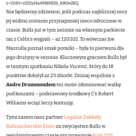
s=20&t=zSDJyHa4M8MlSb_k80edKQ
Nie będziemy zdziwieni, jeśli podczas najbliższej nocy
jej widmo zostanie przynajmniej nieco odroczone w
czasie. Bulls już w tym sezonie na własnym parkiecie
raz z Celtics wygrali – aż 120:102. To wówczas Joe
Mazzulla poznał smak porażki – była to pierwsza dla
jego drużyny w sezonie. Kluczowym graczem Bulls był
w tamtym spotkaniu Nikola Vucević, który do 18
punktów dołożył aż 23 zbiorki. Dzisiaj wspólnie z
Andre Drummondem
też może zdominować walkę
pod koszami – podstawowy środkowy C’s Robert
Williams wciąż leczy kontuzję.
Tymczasem nasz partner
Legalne Zakłady
Bukmacherskie Etoto
za zwycięstwo Bulls w
regulaminowym czasie gry proponuje
kurs 3,05
.