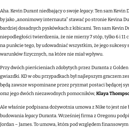
Aha. Kevin Durant niedbający o swoje
legacy
. Ten sam Kevin D
by jako „anonimowy internauta” stawać po stronie Kevina D
bardziej dosadnych pyskówkach z kibicami. Ten sam Kevin Dur
niepodległości twierdzenia, że nie mierzy 7 stóp, tylko 6 i 1
na punkcie tego, by udowadniać wszystkim, że jego sukcesy
warunków fizycznych, na które nie miał wpływu.
Przy dwóch pierścieniach zdobytych przez Duranta z Golden
gwiazdki. KD w obu przypadkach był najlepszym graczem zesp
będą zawsze wspominane przez pryzmat postaci będącej sy
oraz jego dwóch niezawodnych pomocników,
Klaya Thomps
Ale właśnie podpisana dożywotnia umowa z Nike to jest nie 
budowania
legacy
Duranta. Wcześniej firma z Oregonu podpis
Jordan – James. To umowa, która pod względem finansowy