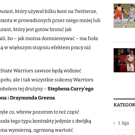
urant, który używał kilku kont na Twitterze,
uranta w prowadzonych przez niego mniej lub
ant, który jest gotów bronić jak
1 cali, bo – jak można domniemywać – ma fioła
 są w większym stopniu efektem pracy niż
 State Warriors zawsze będą widnieć
ołu, ale i tak wszystkie sukcesy Warriors
mbolem tej drużyny –
Stephena Curry’ego
ona
i
Draymonda Greena
.
KATEGOR
byle co, wbrew pozorom to też część
ała tego typu kontrakty jedynie z dwójką
1. liga
m ma wymierną, ogrmoną wartość.