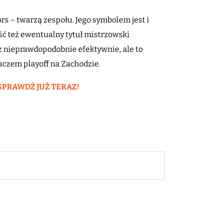
rs – twarzą zespołu. Jego symbolem jest i
jść też ewentualny tytuł mistrzowski
z nieprawdopodobnie efektywnie, ale to
aczem playoff na Zachodzie.
SPRAWDŹ JUŻ TERAZ!