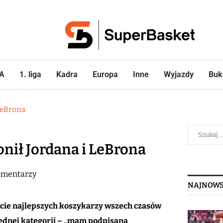
A
1. liga
Kadra
Europa
Inne
Wyjazdy
Buk
 LeBrona
nił Jordana i LeBrona
omentarzy
NAJNOWS
iście najlepszych koszykarzy wszech czasów
 jednej kategorii – „mam podpisaną