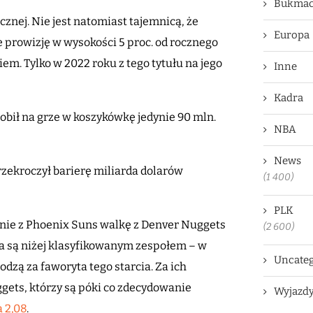
Bukmac
znej. Nie jest natomiast tajemnicą, że
Europa
 prowizję w wysokości 5 proc. od rocznego
m. Tylko w 2022 roku z tego tytułu na jego
Inne
Kadra
obił na grze w koszykówkę jedynie 90 mln.
NBA
News
zekroczył barierę miliarda dolarów
(1 400)
PLK
znie z Phoenix Suns walkę z Denver Nuggets
(2 600)
a są niżej klasyfikowanym zespołem – w
Uncateg
dzą za faworyta tego starcia. Za ich
ggets, którzy są póki co zdecydowanie
Wyjazd
a 2,08
.