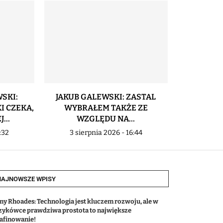
SKI:
JAKUB GALEWSKI: ZASTAL
IGOR MILI
I CZEKA,
WYBRAŁEM TAKŻE ZE
POD KONI
...
WZGLĘDU NA...
2 sier
:32
3 sierpnia 2026 - 16:44
NAJNOWSZE WPISY
my Rhoades: Technologia jest kluczem rozwoju, ale w
zykówce prawdziwa prostota to największe
afinowanie!