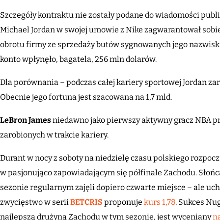
Szczegóły kontraktu nie zostały podane do wiadomości public
Michael Jordan w swojej umowie z Nike zagwarantował sobie
obrotu firmy ze sprzedaży butów sygnowanych jego nazwiskie
konto wpłynęło, bagatela, 256 mln dolarów.
Dla porównania – podczas całej kariery sportowej Jordan zar
Obecnie jego fortuna jest szacowana na 1,7 mld.
LeBron James
niedawno jako pierwszy aktywny gracz NBA pr
zarobionych w trakcie kariery.
Durant w nocy z soboty na niedzielę czasu polskiego rozpoc
w pasjonująco zapowiadającym się półfinale Zachodu. Słońc
sezonie regularnym zajęli dopiero czwarte miejsce – ale ucho
zwycięstwo w serii
BETCRIS
proponuje
kurs 1,78
. Sukces Nu
najlepszą drużyną Zachodu w tym sezonie, jest wyceniany
n