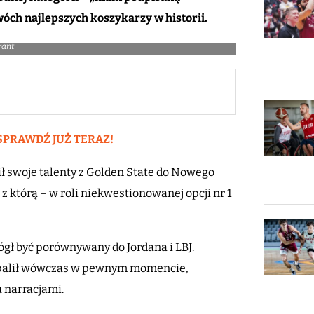
ch najlepszych koszykarzy w historii.
rant
SPRAWDŹ JUŻ TERAZ!
ł swoje talenty z Golden State do Nowego
z którą – w roli niekwestionowanej opcji nr 1
gł być porównywany do Jordana i LBJ.
wypalił wówczas w pewnym momencie,
 narracjami.