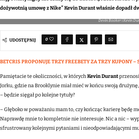
dożywotnią umowę z Nike” Kevin Durant właśnie dopadł dwó
Devin Booker i Kevin Du
0
UDOSTĘPNIJ
BETCRIS PROPONUJE TRZY FREEBETY ZA TRZY KUPONY – 
Pamiętacie te okoliczności, w których
Kevin Durant
przenosi
Jorku, gdzie na Brooklynie miał mieć w końcu swoją drużynę, 
– będzie sięgał po kolejne tytuły?
– Głęboko w poważaniu mam to, czy kończąc karierę będę mó
Naprawdę mnie to kompletnie nie interesuje. Nic a nic – 
sfrustrowany kolejnymi pytaniami i nieodpowiadającymi mu