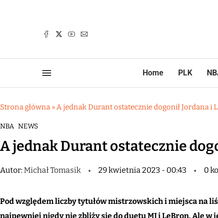
Home
PLK
NB
Strona główna
»
A jednak Durant ostatecznie dogonił Jordana i
NBA
NEWS
A jednak Durant ostatecznie dogo
Autor:
Michał Tomasik
29 kwietnia 2023 - 00:43
0 k
Pod względem liczby tytułów mistrzowskich i miejsca na l
najpewniej nigdy nie zbliży się do duetu MJ i LeBron. Ale w