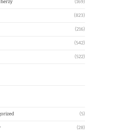
herzy
(169)
(823)
(216)
(542)
(522)
orized
(5)
y
(28)