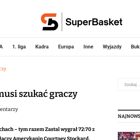
A
1. liga
Kadra
Europa
Inne
Wyjazdy
Buk
czy
musi szukać graczy
entarzy
NAJNOWS
echach – tym razem Zastal wygrał 72:70 z
dołączy Amerykanin Courtney Stockard.