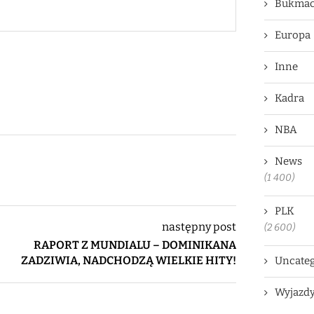
Bukmac
Europa
Inne
Kadra
NBA
News
(1 400)
PLK
następny post
(2 600)
RAPORT Z MUNDIALU – DOMINIKANA
ZADZIWIA, NADCHODZĄ WIELKIE HITY!
Uncateg
Wyjazd