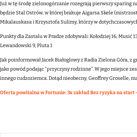
Już w tę środę zielonogórzanie rozegrają pierwszy sparing
będzie Stal Ostrów, w której brakuje Aigarsa Skele (mistrzo
Mikalauskasa i Krzysztofa Sulimy, którzy w dotychczasowych
Punkty dla Zastalu w Pradze zdobywali: Kołodziej 16, Musić 13, 
Lewandowski 9, Pluta 1
Jak poinformował Jacek Białoglowy z Radia Zielona Góra, z 
jako powód podając “przyczyny rodzinne”. W jego miejsce ze
innego cudzoziemca. Dotąd nieobecny, Geoffrey Groselle, ma
Oferta powitalna w Fortunie: 3x zakład Bez ryzyka na start 