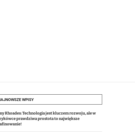
NAJNOWSZE WPISY
my Rhoades: Technologia jest kluczem rozwoju, ale w
zykówce prawdziwa prostota to największe
afinowanie!