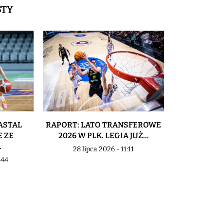
STY
ASTAL
RAPORT: LATO TRANSFEROWE
TRENER B
 ZE
2026 W PLK. LEGIA JUŻ...
URBANIAK
.
28 lipca 2026 - 11:11
23 li
:44