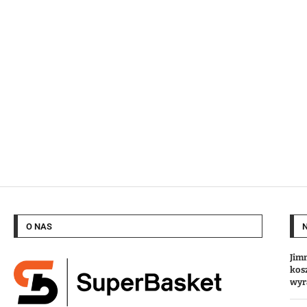
O NAS
Jim
kos
wyr