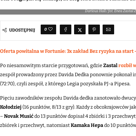
Darious Hall / fot. Enea Zastal 
0
UDOSTĘPNIJ
Oferta powitalna w Fortunie: 3x zakład Bez ryzyka na start 
Po niesamowitym starcie przygotowań, gdzie
Zastal
rozbił 
zespół prowadzony przez Davida Dedka ponownie pokonał i
(72:70), czyli zespół, z którego Legia pozyskała PJ-a Pipesa.
Pięciu zawodników zespołu Davida dedka zanotowało dwucy
Kołodziej
(16 punktów, 8/13 z gry). Każdy z obcokrajowców ja
–
Novak Musić
do 13 punktów dopisał 4 zbiórki i 3 przechwyt
zbiórek i przechwyt, natomiast
Kamaka Hepa
do 10 punktów 