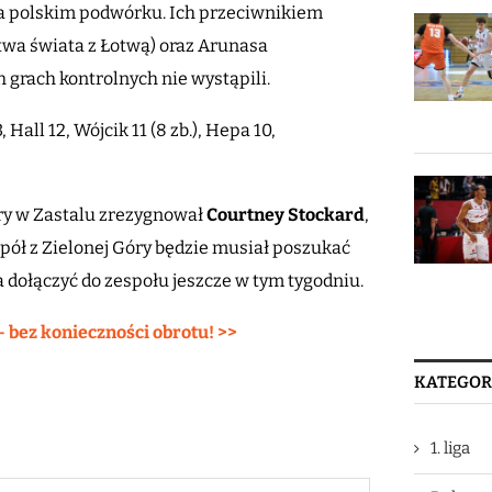
 na polskim podwórku. Ich przeciwnikiem
stwa świata z Łotwą) oraz Arunasa
 grach kontrolnych nie wystąpili.
Hall 12, Wójcik 11 (8 zb.), Hepa 10,
gry w Zastalu zrezygnował
Courtney Stockard
,
spół z Zielonej Góry będzie musiał poszukać
 dołączyć do zespołu jeszcze w tym tygodniu.
– bez konieczności obrotu! >>
KATEGOR
1. liga