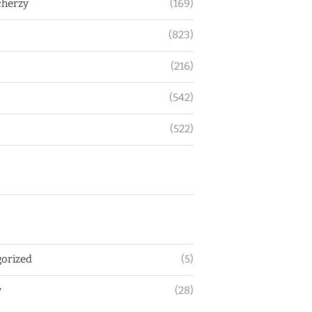
herzy
(169)
(823)
(216)
(542)
(522)
orized
(5)
y
(28)