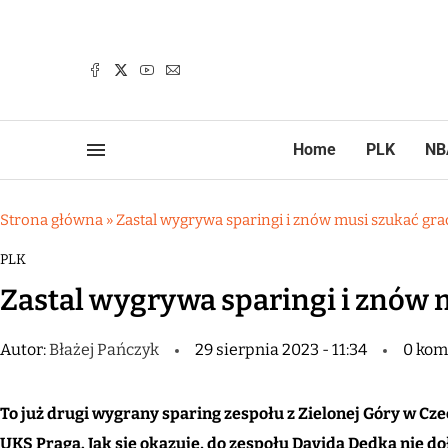
Home
PLK
NB
Strona główna
»
Zastal wygrywa sparingi i znów musi szukać gra
PLK
Zastal wygrywa sparingi i znów 
Autor:
Błażej Pańczyk
29 sierpnia 2023 - 11:34
0 kom
To już drugi wygrany sparing zespołu z Zielonej Góry w Cz
UKS Praga. Jak się okazuje, do zespołu Davida Dedka nie 