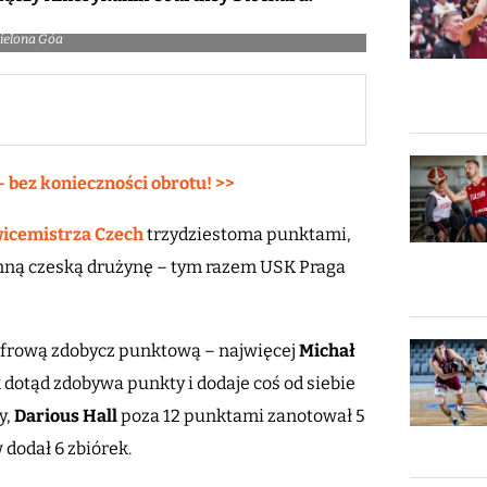
Zielona Góa
– bez konieczności obrotu! >>
wicemistrza Czech
trzydziestoma punktami,
nną czeską drużynę – tym razem USK Praga
frową zdobycz punktową – najwięcej
Michał
k dotąd zdobywa punkty i dodaje coś od siebie
y,
Darious Hall
poza 12 punktami zanotował 5
dodał 6 zbiórek.