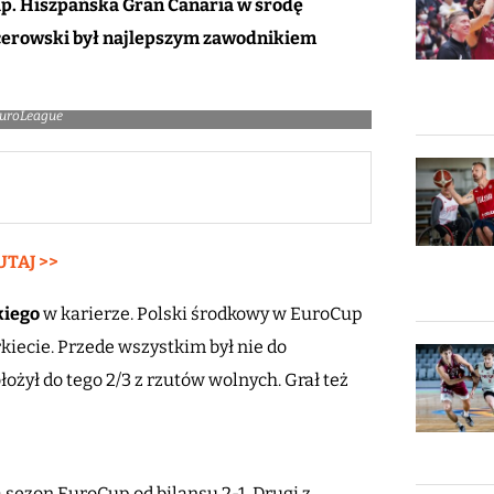
p. Hiszpańska Gran Canaria w środę
lcerowski był najlepszym zawodnikiem
 EuroLeague
UTAJ >>
kiego
w karierze. Polski środkowy w EuroCup
kiecie. Przede wszystkim był nie do
łożył do tego 2/3 z rzutów wolnych. Grał też
 sezon EuroCup od bilansu 2-1. Drugi z