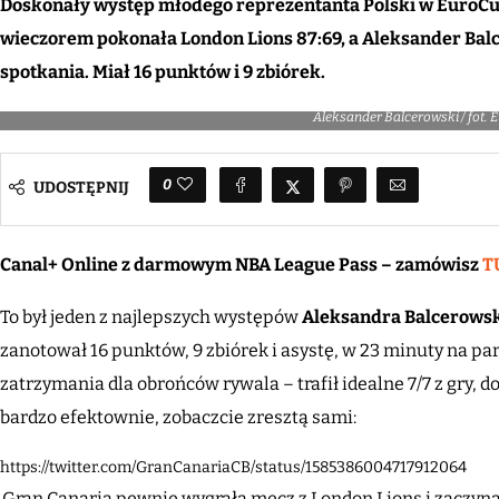
Doskonały występ młodego reprezentanta Polski w EuroCu
wieczorem pokonała London Lions 87:69, a Aleksander Ba
spotkania. Miał 16 punktów i 9 zbiórek.
Aleksander Balcerowski / fot.
0
UDOSTĘPNIJ
Canal+ Online z darmowym NBA League Pass – zamówisz
T
To był jeden z najlepszych występów
Aleksandra Balcerows
zanotował 16 punktów, 9 zbiórek i asystę, w 23 minuty na par
zatrzymania dla obrońców rywala – trafił idealne 7/7 z gry, do
bardzo efektownie, zobaczcie zresztą sami:
https://twitter.com/GranCanariaCB/status/1585386004717912064
.Gran Canaria pewnie wygrała mecz z London Lions i zaczyna