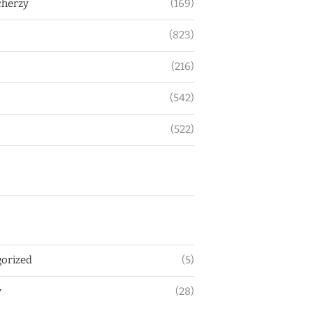
herzy
(169)
(823)
(216)
(542)
(522)
orized
(5)
y
(28)