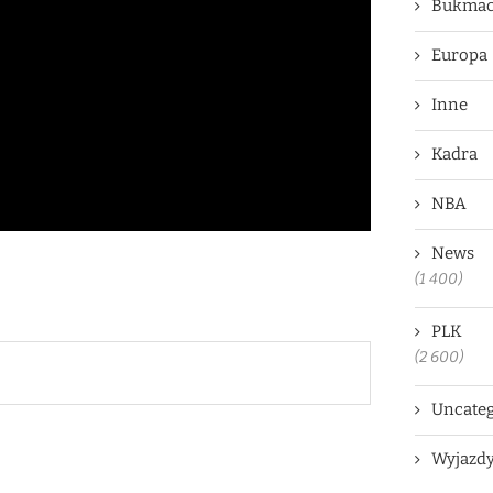
Bukmac
Europa
Inne
Kadra
NBA
News
(1 400)
PLK
(2 600)
Uncateg
Wyjazd