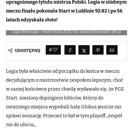
upragnionego tytułu mistrza Polski. Legia w siódmym
meczu finału pokonała Start w Lublinie 92:82 i po 56
latach odzyskała złoto!
Legia Warszawa – mistrz Polski 2025 / Fot. Andrzej Romański / plk.pl
0
UDOSTĘPNIJ
Legia była właściwie od początku do końca w meczu
decydującym o mistrzostwie zespołem lepszym, choć
w samej końcówce przez chwilę wydawało się, że PGE
Start, niesiony dopingiem kibiców, którzy do
ostatniego miejsca wypełnili halę Globus jeszcze raz
sprawi sensację. Przecież to był w tym playoff „
zespół
nie do ubicia
„.