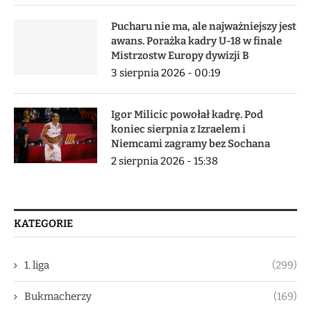
Pucharu nie ma, ale najważniejszy jest
awans. Porażka kadry U-18 w finale
Mistrzostw Europy dywizji B
3 sierpnia 2026 - 00:19
Igor Milicic powołał kadrę. Pod
koniec sierpnia z Izraelem i
Niemcami zagramy bez Sochana
2 sierpnia 2026 - 15:38
KATEGORIE
1. liga
(299)
Bukmacherzy
(169)