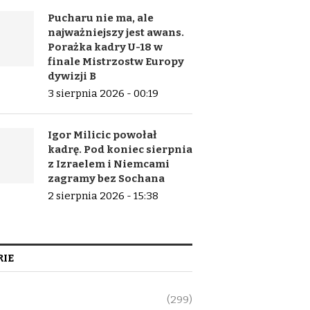
Pucharu nie ma, ale
najważniejszy jest awans.
Porażka kadry U-18 w
finale Mistrzostw Europy
dywizji B
3 sierpnia 2026 - 00:19
Igor Milicic powołał
kadrę. Pod koniec sierpnia
z Izraelem i Niemcami
zagramy bez Sochana
2 sierpnia 2026 - 15:38
IE
(299)