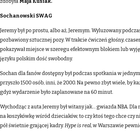
zdobyła
Maja Kusiak.
Sochanowski SWAG
Jeremy był po prostu, albo aż, Jeremym. Wyluzowany podcza
pozbawiony sztucznej pozy. W trakcie ćwiczeń głośny, cz
pokazywał miejsce w szeregu efektownym blokiem lub wyjęci
języku polskim dość swobodny.
Sochan dla fanów dostępny był podczas spotkania w jednym 
przyszło 1500 osób, inni, że 2000. Na pewno zbyt wiele, by k
gdyż wydarzenie było zaplanowane na 60 minut.
Wychodząc z auta Jeremy był witany jak… gwiazda NBA. Dla 
na koszykówkę wśród dzieciaków, to czy ktoś tego chce czy n
pół świetnie grającej kadry.
Hype is real
, w Warszawie pewnie