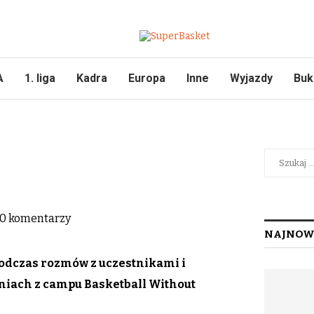
A
1. liga
Kadra
Europa
Inne
Wyjazdy
Buk
0 komentarzy
NAJNOW
podczas rozmów z uczestnikami i
niach z campu Basketball Without