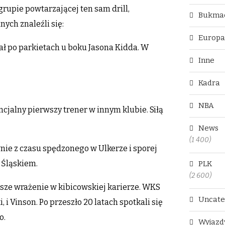
grupie powtarzającej ten sam drill,
Bukma
ych znaleźli się:
Europ
ał po parkietach u boku Jasona Kidda. W
Inne
Kadra
NBA
cjalny pierwszy trener w innym klubie. Siłą
News
(1 400)
wnie z czasu spędzonego w Ulkerze i sporej
e Śląskiem.
PLK
(2 600)
ększe wrażenie w kibicowskiej karierze. WKS
Uncate
 i Vinson. Po przeszło 20 latach spotkali się
o.
Wyjazd