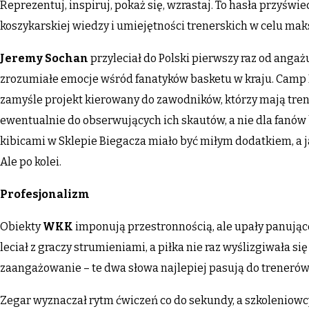
Reprezentuj, inspiruj, pokaż się, wzrastaj. To hasła przyśw
koszykarskiej wiedzy i umiejętności trenerskich w celu mak
Jeremy Sochan
przyleciał do Polski pierwszy raz od anga
zrozumiałe emocje wśród fanatyków basketu w kraju. Camp 
zamyśle projekt kierowany do zawodników, którzy mają tren
ewentualnie do obserwujących ich skautów, a nie dla fanów
kibicami w Sklepie Biegacza miało być miłym dodatkiem, a j
Ale po kolei.
Profesjonalizm
Obiekty
WKK
imponują przestronnością, ale upały panując
leciał z graczy strumieniami, a piłka nie raz wyślizgiwała si
zaangażowanie – te dwa słowa najlepiej pasują do trener
Zegar wyznaczał rytm ćwiczeń co do sekundy, a szkoleniowcy