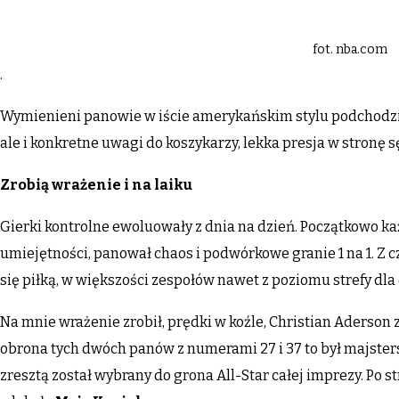
fot. nba.com
.
Wymienieni panowie w iście amerykańskim stylu podchodzil
ale i konkretne uwagi do koszykarzy, lekka presja w stronę 
Zrobią wrażenie i na laiku
Gierki kontrolne ewoluowały z dnia na dzień. Początkowo ka
umiejętności, panował chaos i podwórkowe granie 1 na 1. Z c
się piłką, w większości zespołów nawet z poziomu strefy dla
Na mnie wrażenie zrobił, prędki w koźle, Christian Aderson 
obrona tych dwóch panów z numerami 27 i 37 to był majsters
zresztą został wybrany do grona All-Star całej imprezy. Po