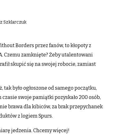
rz Szklarczuk
thout Borders przez fanów, to kłopoty z
A. Czemu zamknięte? Żeby utalentowani
afił skupić się na swojej robocie, zamiast
, tak było ogłoszone od samego początku,
m czasie swoje pamiątki pozyskało 200 osób,
mnie brawa dla kibiców, za brak przepychanek
oduktów z logiem Spurs.
iarę jedzenia. Chcemy więcej!