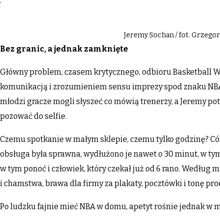
.
Jeremy Sochan / fot. Grzego
Bez granic, a jednak zamknięte
Główny problem, czasem krytycznego, odbioru Basketball Wi
komunikacją i zrozumieniem sensu imprezy spod znaku NB
młodzi gracze mogli słyszeć co mówią trenerzy, a Jeremy potr
pozować do selfie.
Czemu spotkanie w małym sklepie, czemu tylko godzinę? Cóż
obsługa była sprawna, wydłużono je nawet o 30 minut, w ty
w tym ponoć i człowiek, który czekał już od 6 rano. Według 
i chamstwa, brawa dla firmy za plakaty, pocztówki i tonę pr
Po ludzku fajnie mieć NBA w domu, apetyt rośnie jednak w m