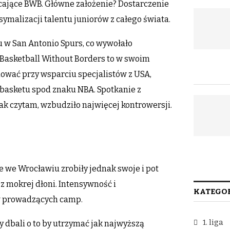
iecające BWB. Główne założenie? Dostarczenie
symalizacji talentu juniorów z całego świata.
żu w San Antonio Spurs, co wywołało
Basketball Without Borders to w swoim
ować przy wsparciu specjalistów z USA,
 basketu spod znaku NBA. Spotkanie z
ak czytam, wzbudziło najwięcej kontrowersji.
e we Wrocławiu zrobiły jednak swoje i pot
ę z mokrej dłoni. Intensywność i
KATEGOR
ów prowadzących camp.
1. liga
 dbali o to by utrzymać jak najwyższą