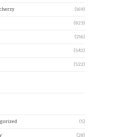
cherzy
(169)
a
(823)
(216)
(542)
(522)
gorized
(5)
y
(28)