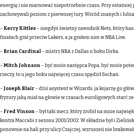
energię i nie marnować niepotrzebnie czasu. Przy ostatniej 
zachowywali poziom z pierwszej tury. Wśród znanych i lubian
–
Kerry Kittles
– niegdyś świetny zawodnik Nets, który has
finałach grał przeciw Lakers, a ja grałem nim w NBA Live.
–
Brian Cardinal
– mistrz NBA z Dallas u boku Dirka.
–
Mitch Johnson
– być może następca Popa, być może poten
rzeczy, to u jego boku najwięcej czasu spędził Sochan.
–
Joseph Blair
– dziś asystent w Wizards, ja kojarzę go głó
fryzury jaką miał na głowie w czasach euroligowych starć z
–
Fred Vinson
– był taki mecz, który zrobił na mnie najwi
kontra Maccabi z sezonu 2001/2002. W składzie był i Zieliński,
ponownie na hali przy ulicy Czajczej, wzruszeń nie brakował