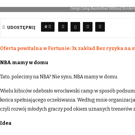
Camp Camp Basketball Without Borders 
0
UDOSTĘPNIJ
Oferta powitalna w Fortunie: 3x zakład Bez ryzyka na s
NBA mamy w domu
Tato, polecimy na NBA? Nie synu, NBA mamy w domu.
Wielu kibiców odebrało wrocławski camp w sposób podsum
końca spełniającego oczekiwania. Według mnie organizacja 
czyli rozwój młodych graczy pod okiem uznanych trenerów ze
Idea