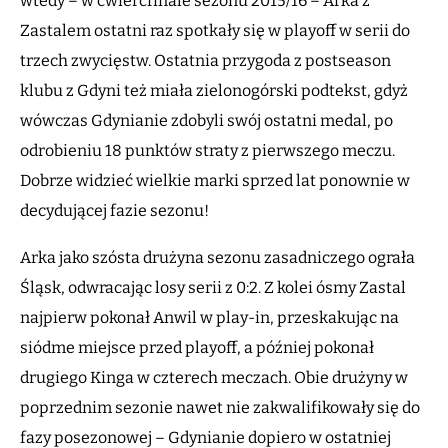
wtedy – w ćwierćfinale sezonu 2015/16 – Arka z
Zastalem ostatni raz spotkały się w playoff w serii do
trzech zwycięstw. Ostatnia przygoda z postseason
klubu z Gdyni też miała zielonogórski podtekst, gdyż
wówczas Gdynianie zdobyli swój ostatni medal, po
odrobieniu 18 punktów straty z pierwszego meczu.
Dobrze widzieć wielkie marki sprzed lat ponownie w
decydującej fazie sezonu!
Arka jako szósta drużyna sezonu zasadniczego ograła
Śląsk, odwracając losy serii z 0:2. Z kolei ósmy Zastal
najpierw pokonał Anwil w play-in, przeskakując na
siódme miejsce przed playoff, a później pokonał
drugiego Kinga w czterech meczach. Obie drużyny w
poprzednim sezonie nawet nie zakwalifikowały się do
fazy posezonowej – Gdynianie dopiero w ostatniej