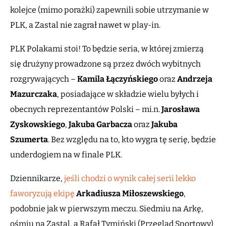
kolejce (mimo porażki) zapewnili sobie utrzymanie w
PLK, a Zastal nie zagrał nawet w play-in.
PLK Polakami stoi! To będzie seria, w której zmierzą
się drużyny prowadzone są przez dwóch wybitnych
rozgrywających –
Kamila Łączyńskiego
oraz
Andrzeja
Mazurczaka
, posiadające w składzie wielu byłych i
obecnych reprezentantów Polski – mi.n.
Jarosława
Zyskowskiego
,
Jakuba Garbacza
oraz
Jakuba
Szumerta
. Bez względu na to, kto wygra tę serię, będzie
underdogiem na w finale PLK.
Dziennikarze,
jeśli chodzi o wynik całej serii lekko
faworyzują ekipę
Arkadiusza Miłoszewskiego
,
podobnie jak w pierwszym meczu. Siedmiu na Arkę,
ośmiu na Zastal, a Rafał Tymiński (Przegląd Sportowy)