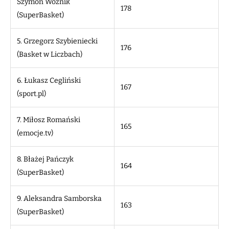
Szymon Woźnik
178
(SuperBasket)
5. Grzegorz Szybieniecki
176
(Basket w Liczbach)
6. Łukasz Cegliński
167
(sport.pl)
7. Miłosz Romański
165
(emocje.tv)
8. Błażej Pańczyk
164
(SuperBasket)
9. Aleksandra Samborska
163
(SuperBasket)