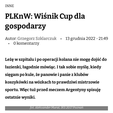
INNE
PLKnW: Wiśnik Cup dla
gospodarzy
Autor:
Grzegorz Szklarczuk
13 grudnia 2022 - 21:49
0 komentarzy
Leżę w szpitalu i po operacji kolana nie mogę dojść do
łazienki, łagodnie mówiąc. I tak sobie myślę, kiedy
sięgam po kule, że panowie i panie z klubów
koszykówki na wózkach to prawdziwi mistrzowie
sportu. Więc tuż przed meczem Argentyny spisuję
ostatnie wyniki.
fot. Aleksander Murat, IKS 2017 Poznań