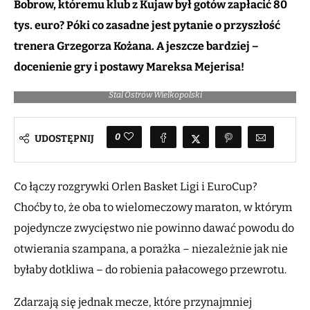
Bobrow, któremu klub z Kujaw był gotów zapłacić 80
tys. euro? Póki co zasadne jest pytanie o przyszłość
trenera Grzegorza Kożana. A jeszcze bardziej –
docenienie gry i postawy Mareksa Mejerisa!
Nijal Pearson & Grzegorz Kożan/fot. Rafał Jakubowicz/Tasomix Rosiek
Stal Ostrów Wielkopolski
0
UDOSTĘPNIJ
Co łączy rozgrywki Orlen Basket Ligi i EuroCup?
Choćby to, że oba to wielomeczowy maraton, w którym
pojedyncze zwycięstwo nie powinno dawać powodu do
otwierania szampana, a porażka – niezależnie jak nie
byłaby dotkliwa – do robienia pałacowego przewrotu.
Zdarzają się jednak mecze, które przynajmniej