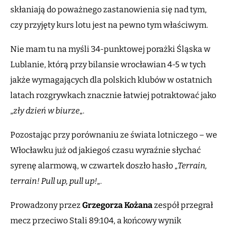
skłaniają do poważnego zastanowienia się nad tym,
czy przyjęty kurs lotu jest na pewno tym właściwym.
Nie mam tu na myśli 34-punktowej porażki Śląska w
Lublanie, którą przy bilansie wrocławian 4-5 w tych
jakże wymagających dla polskich klubów w ostatnich
latach rozgrywkach znacznie łatwiej potraktować jako
„
zły dzień w biurze
„.
Pozostając przy porównaniu ze świata lotniczego – we
Włocławku już od jakiegoś czasu wyraźnie słychać
syrenę alarmową, w czwartek doszło hasło „
Terrain,
terrain! Pull up, pull up!
„.
Prowadzony przez
Grzegorza Kożana
zespół przegrał
mecz przeciwo Stali 89:104, a końcowy wynik