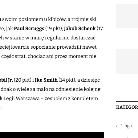
 swoim poziomem u kibiców, a trójmiejski
e, jak
Paul Scruggs
(19 pkt),
Jakub Schenk
(17
byli w stanie w miarę regularnie dostarczać
zeciej kwarcie sopocianie prowadzili nawet
 część strat, chociaż ani przez moment nie
bil Jr
. (20 pkt) i
Ike Smith
(14 pkt), a dziesięć
nak o wiele za mało na odniesienie kolejnej
obok Legii Warszawa – zespołem z kompletem
KATEGOR
i.
1. liga