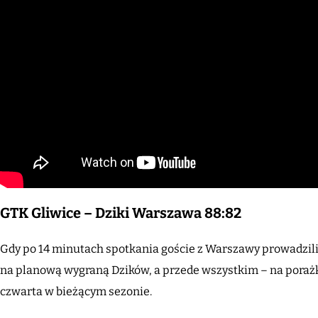
GTK Gliwice – Dziki Warszawa 88:82
Gdy po 14 minutach spotkania goście z Warszawy prowadzili
na planową wygraną Dzików, a przede wszystkim – na porażkę
czwarta w bieżącym sezonie.