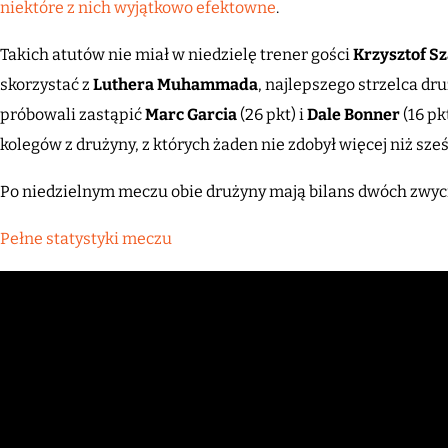
niektóre z nich wyjątkowo efektowne
.
Takich atutów nie miał w niedzielę trener gości
Krzysztof S
skorzystać z
Luthera Muhammada
, najlepszego strzelca d
próbowali zastąpić
Marc Garcia
(26 pkt) i
Dale Bonner
(16 pk
kolegów z drużyny, z których żaden nie zdobył więcej niż sze
Po niedzielnym meczu obie drużyny mają bilans dwóch zwyc
Pełne statystyki meczu