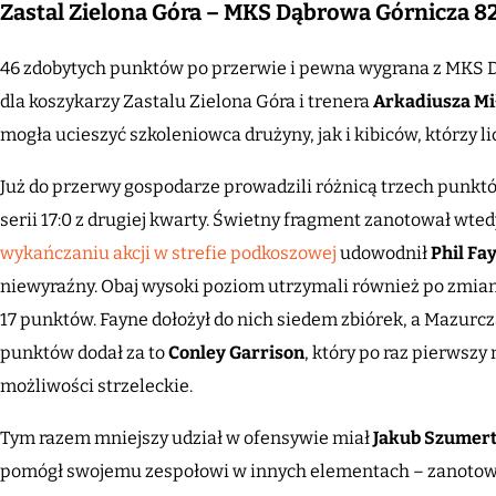
Zastal Zielona Góra – MKS Dąbrowa Górnicza 8
46 zdobytych punktów po przerwie i pewna wygrana z MKS D
dla koszykarzy Zastalu Zielona Góra i trenera
Arkadiusza Mi
mogła ucieszyć szkoleniowca drużyny, jak i kibiców, którzy li
Już do przerwy gospodarze prowadzili różnicą trzech punktów
serii 17:0 z drugiej kwarty. Świetny fragment zanotował wte
wykańczaniu akcji w strefie podkoszowej
udowodnił
Phil Fa
niewyraźny. Obaj wysoki poziom utrzymali również po zmiani
17 punktów. Fayne dołożył do nich siedem zbiórek, a Mazurcza
punktów dodał za to
Conley Garrison
, który po raz pierwszy
możliwości strzeleckie.
Tym razem mniejszy udział w ofensywie miał
Jakub Szumer
pomógł swojemu zespołowi w innych elementach – zanotował pi