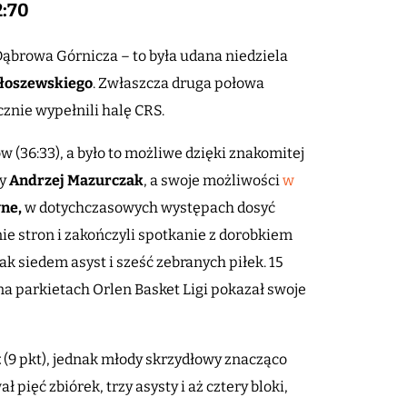
2:70
ąbrowa Górnicza – to była udana niedziela
łoszewskiego
. Zwłaszcza druga połowa
cznie wypełnili halę CRS.
 (36:33), a było to możliwe dzięki znakomitej
dy
Andrzej Mazurczak
, a swoje możliwości
w
yne,
w dotychczasowych występach dosyć
e stron i zakończyli spotkanie z dorobkiem
k siedem asyst i sześć zebranych piłek. 15
 na parkietach Orlen Basket Ligi pokazał swoje
t
(9 pkt), jednak młody skrzydłowy znacząco
ęć zbiórek, trzy asysty i aż cztery bloki,