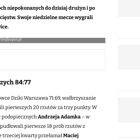
h niepokonanych do dzisiaj drużyn i po
cięstw. Swoje niedzielne mecze wygrali
ice.
/treflsopot.pl
zych 84:77
ówce Dziki Warszawa 71:69, wałbrzyszanie
fili pierwszych 20 rzutów za trzy punkty. W
ać podopiecznych
Andrzeja Adamka
– w
pudłowali pierwsze 18 prób rzutów z
 trzeciej kwarty przełamał
Maciej