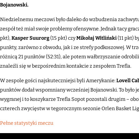
Bojanowski.
Niedzielnemu meczowi było daleko do wzbudzenia zachwytu
zespół też miał swoje problemy ofensywne. Jednak tacy gracz
pkt),
Kasper Suurorg
(15 pkt) czy
Mikołaj Witliński
(11 pkt) 
punkty, zarówno z obwodu, jak i ze strefy podkoszowej. W tr
różnicą 21 punktów (52:31), ale potem wałbrzyszanie odrobili
znaleźli się w bezpośrednim kontakcie z zespołem Trefla.
W zespole gości najskuteczniejsi byli Amerykanie:
Lovell Cab
punktów dodał wspomniany wcześniej Bojanowski. To było jed
wygranej i to koszykarze Trefla Sopot pozostali drugim – 
czterech zwycięstw w tegorocznym sezonie Orlen Basket Lig
Pełne statystyki meczu