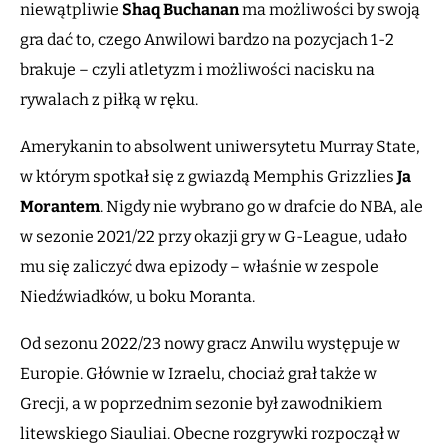
niewątpliwie
Shaq Buchanan
ma możliwości by swoją
gra dać to, czego Anwilowi bardzo na pozycjach 1-2
brakuje – czyli atletyzm i możliwości nacisku na
rywalach z piłką w ręku.
Amerykanin to absolwent uniwersytetu Murray State,
w którym spotkał się z gwiazdą Memphis Grizzlies
Ja
Morantem
. Nigdy nie wybrano go w drafcie do NBA, ale
w sezonie 2021/22 przy okazji gry w G-League, udało
mu się zaliczyć dwa epizody – właśnie w zespole
Niedźwiadków, u boku Moranta.
Od sezonu 2022/23 nowy gracz Anwilu występuje w
Europie. Głównie w Izraelu, chociaż grał także w
Grecji, a w poprzednim sezonie był zawodnikiem
litewskiego Siauliai. Obecne rozgrywki rozpoczął w