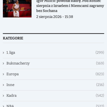
Igor Milicic powołał kadrę. Pod koniec
sierpnia z Izraelem i Niemcami zagramy
bez Sochana
2 sierpnia 2026 - 15:38
KATEGORIE
1. liga
(299)
Bukmacherzy
(169)
Europa
(823)
Inne
(216)
Kadra
(542)
NBA
(522)