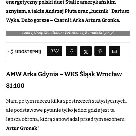
energetyczny polski duet Stali z amerykańskim
sznytem, a także Andrzej Pluta oraz „łucznik” Dariusz
Wyka. Dużo gorsze – Czarni i Arka Artura Gronka.
Andrej Urlep i Żan Tabak / Fot. Andrzej Romański / plk.pl
0
UDOSTĘPNIJ
AMW Arka Gdynia – WKS Śląsk Wrocław
81:100
Mam po tym meczu kilka spostrzeżeń statystycznych,
ale podstawowe pytanie tylko jedno: gdzie jest ta
lepsza obrona, którą zapowiadał przed tym sezonem
Artur Gronek
?