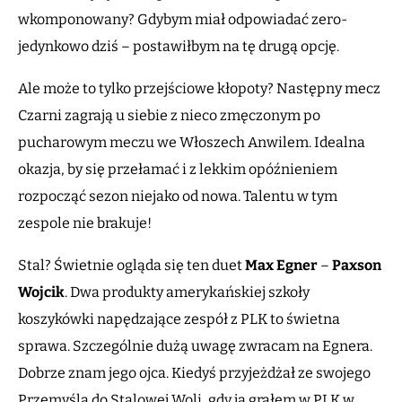
wkomponowany? Gdybym miał odpowiadać zero-
jedynkowo dziś – postawiłbym na tę drugą opcję.
Ale może to tylko przejściowe kłopoty? Następny mecz
Czarni zagrają u siebie z nieco zmęczonym po
pucharowym meczu we Włoszech Anwilem. Idealna
okazja, by się przełamać i z lekkim opóźnieniem
rozpocząć sezon niejako od nowa. Talentu w tym
zespole nie brakuje!
Stal? Świetnie ogląda się ten duet
Max Egner
–
Paxson
Wojcik
. Dwa produkty amerykańskiej szkoły
koszykówki napędzające zespół z PLK to świetna
sprawa. Szczególnie dużą uwagę zwracam na Egnera.
Dobrze znam jego ojca. Kiedyś przyjeżdżał ze swojego
Przemyśla do Stalowej Woli, gdy ja grałem w PLK w