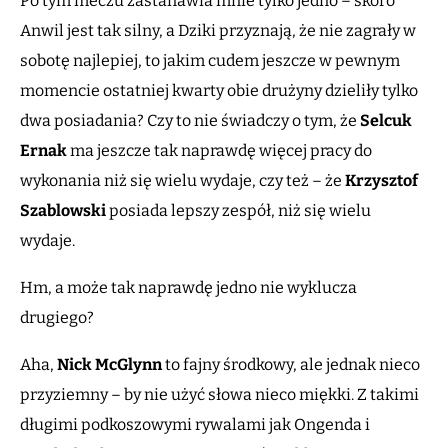
Po tym meczu zastanawia mnie tylko jedno – skoro
Anwil jest tak silny, a Dziki przyznają, że nie zagrały w
sobotę najlepiej, to jakim cudem jeszcze w pewnym
momencie ostatniej kwarty obie drużyny dzieliły tylko
dwa posiadania? Czy to nie świadczy o tym, że
Selcuk
Ernak
ma jeszcze tak naprawdę więcej pracy do
wykonania niż się wielu wydaje, czy też – że
Krzysztof
Szablowski
posiada lepszy zespół, niż się wielu
wydaje.
Hm, a może tak naprawdę jedno nie wyklucza
drugiego?
Aha,
Nick McGlynn
to fajny środkowy, ale jednak nieco
przyziemny – by nie użyć słowa nieco miękki. Z takimi
długimi podkoszowymi rywalami jak Ongenda i