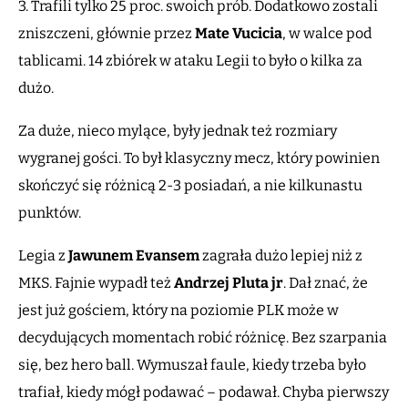
3. Trafili tylko 25 proc. swoich prób. Dodatkowo zostali
zniszczeni, głównie przez
Mate Vucicia
, w walce pod
tablicami. 14 zbiórek w ataku Legii to było o kilka za
dużo.
Za duże, nieco mylące, były jednak też rozmiary
wygranej gości. To był klasyczny mecz, który powinien
skończyć się różnicą 2-3 posiadań, a nie kilkunastu
punktów.
Legia z
Jawunem Evansem
zagrała dużo lepiej niż z
MKS. Fajnie wypadł też
Andrzej Pluta
jr
. Dał znać, że
jest już gościem, który na poziomie PLK może w
decydujących momentach robić różnicę. Bez szarpania
się, bez hero ball. Wymuszał faule, kiedy trzeba było
trafiał, kiedy mógł podawać – podawał. Chyba pierwszy