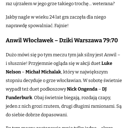
raz ujrzałem w jego grze takiego trochę… weterana?
Jakby nagle w wieku 24 lat gra zaczęła dla niego
naprawdę spowalniać. Fajnie!
Anwil Włocławek – Dziki Warszawa 79:70
Dużo mówi się po tym meczu tym jak silny jest Anwil –
i słusznie! Przyjemnie ogląda się w akcji duet
Luke
Nelson
–
Michał Michalak
, który w największym
stopniu decyduje o grze włocławian. W sobotę świetnie
wypadł też duet podkoszowy
Nick Ongenda
–
DJ
Funderburk
. Obaj świetnie biegają, rozdają czapy,
jeden z nich grozi rzutem, drugi długimi ramionami. Są
do siebie dobrze dopasowani.