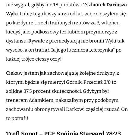
nie wygrał, gdyby nie 18 punktów i 13 zbiórek
Dariusza
Wyki
. Lubię tego koszykarza od lat, więc cieszyłem się
po każdym z trzech trafionych rzutów za 3, w końcu
kiedyś jako podkoszowy też lubiłem przymierzyć z
dystansu. Rywale z premedytacją nie bronili Wyki tak
wysoko, a on trafiał. Ta jego łucznicza „cieszynka” po
każdej trójce cieszy oczy!
Ciekaw jestem jak zachowają się kolejne drużyny, z
którymi będzie się mierzył Górnik. Przecież 3/8 to
solidne 37.5 procent skuteczności. Gdybym był
trenerem Adamkiem, nakazałbym przy podobnym
zachowaniu obrony rywali Darkowi częściej rzucać. On
to potrafi!
Trefl Sopot – PGE Spójnia Stargard 78:73