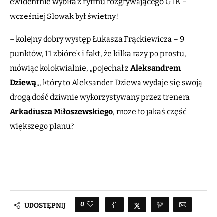
ewidentnie wybiła z rytmu rozgrywającego GTK –
wcześniej Słowak był świetny!
– kolejny dobry występ Łukasza Frąckiewicza – 9
punktów, 11 zbiórek i fakt, że kilka razy po prostu,
mówiąc kolokwialnie, „pojechał z
Aleksandrem
Dziewą
„, który to Aleksander Dziewa wydaje się swoją
drogą dość dziwnie wykorzystywany przez trenera
Arkadiusza Miłoszewskiego
, może to jakaś część
większego planu?
0
UDOSTĘPNIJ