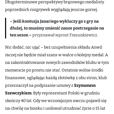
Długoterminowe perspektywy brązowego medalisty
poprzednich rozgrywek wyglądają jeszcze gorzej.
– Jeśli kontuzja Janariego wykluczy go z gry na
dłużej, to musimy zmienić nasze postrzeganie na
ten sezon –
przyznawał wprost Frasunkiewicz.
Nic dodać, nic ująć – bez uzupełnienia składu Anwil
raczej nie będzie miał szans w walce o kolejny medal. A
na zakontraktowanie nowych zawodników klubu w tym
momencie po prostu nie stać. Ostatnie wolne środki
finansowe, oglądając każdą złotówkę z obu stron, klub
przeznaczył na podpisanie umowy z
Szymonem
Szewczykiem
. Były reprezentant Polski w grudniu
skończy 40 lat. Gdy we wczorajszym meczu pojawił się
na chwilę na boisku i usiłował utrudniać życie o 15 lat