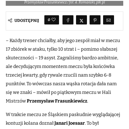
Przemysław Frasunkiewicz / fot. A. Romański, plk.pl
0
UDOSTĘPNIJ
– Każdy trener chciałby, aby jego zespół miał w meczu
17 zbiórek w ataku, tylko 10 strat i – pomimo słabszej
skuteczności – 19 asyst. Zagraliśmy bardzo ambitnie,
ale decydującym momentem meczu była końcówka
trzeciej kwarty, gdy rywale rzucili nam szybko 6-8
punktów. To wówczas nasza wąska rotacja dała nam
się we znaki – mówił po piątkowym meczu w Hali
Mistrzów
Przemysław Frasunkiewicz
.
W trakcie meczu ze Śląskiem paskudnie wyglądającej
kontuzji kolana doznał
Janari Joesaar
. To był