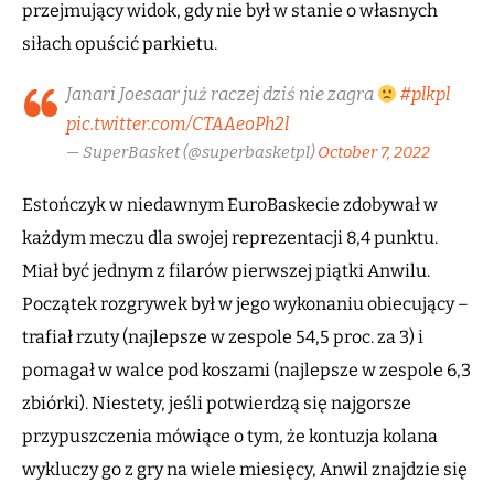
przejmujący widok, gdy nie był w stanie o własnych
siłach opuścić parkietu.
Janari Joesaar już raczej dziś nie zagra
#plkpl
pic.twitter.com/CTAAeoPh2l
— SuperBasket (@superbasketpl)
October 7, 2022
Estończyk w niedawnym EuroBaskecie zdobywał w
każdym meczu dla swojej reprezentacji 8,4 punktu.
Miał być jednym z filarów pierwszej piątki Anwilu.
Początek rozgrywek był w jego wykonaniu obiecujący –
trafiał rzuty (najlepsze w zespole 54,5 proc. za 3) i
pomagał w walce pod koszami (najlepsze w zespole 6,3
zbiórki). Niestety, jeśli potwierdzą się najgorsze
przypuszczenia mówiące o tym, że kontuzja kolana
wykluczy go z gry na wiele miesięcy, Anwil znajdzie się