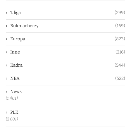
1. liga
(299)
Bukmacherzy
(169)
Europa
(823)
Inne
(216)
Kadra
(544)
NBA
(522)
News
(1 401)
PLK
(2 601)