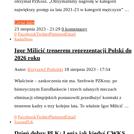
otrzymał PZKosz. „Otrzymaliśmy nagrodę w kategorii
największy postęp za lata 2021-23 w kategorii mężczyzn” …
Czytaj dalej
23 sierpnia 2023 - 21:29
0 komentarzy
0
Facebook
Twitter
Pinterest
Email
Kadra
News
Igor Milicić trenerem reprezentacji Polski do
2026 roku
Autor:
Krzysztof Podolski
18 sierpnia 2023 - 17:54
Właściwie – zaskoczenia nie ma. Szefowie PZKosz. po
historycznym EuroBaskecie i trzech udanych meczach
eliminacji olimpijskich postanowili przedłużyć kontrakt z
trenerem kadry o trzy kolejne lata. To właśnie Igor Milicić …
0
Facebook
Twitter
Pinterest
Email
Europa
PLK
Dzień dobry PLK: Legia jak kiedyś CWKS