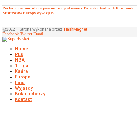
Pucharu nie ma, ale najważniejszy jest awans. Porażka kadry U-18 w finale
Mistrzostw Europy dywizji B
@2022 – Strona wykonana przez
HashMagnet
Facebook
Twitter
Email
Home
PLK
NBA
1. liga
Kadra
Europa
Inne
Wyjazdy
Bukmacherzy
Kontakt