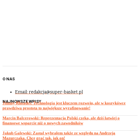
O NAS
Email: redakcja@super-basket.pl
NAJNOWSZE WPISY
Jimmy Rhoades: Technologia jest kluczem rozwoju, ale w koszykówce
prawdziwa prostota to największe wyrafinowanie!
Marcin Balcerowski: Reprezentacja Polski czeka, ale dziś łatwiej o
finansowe wsparcie niż o nowych zawodników
Jakub Galewski: Zastal wybrałem także ze względu na Andrzeja
Mazurczaka. Chcę grać tak, jak on!