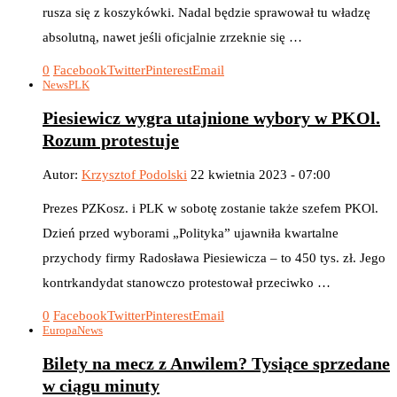
rusza się z koszykówki. Nadal będzie sprawował tu władzę
absolutną, nawet jeśli oficjalnie zrzeknie się …
0
Facebook
Twitter
Pinterest
Email
News
PLK
Piesiewicz wygra utajnione wybory w PKOl.
Rozum protestuje
Autor:
Krzysztof Podolski
22 kwietnia 2023 - 07:00
Prezes PZKosz. i PLK w sobotę zostanie także szefem PKOl.
Dzień przed wyborami „Polityka” ujawniła kwartalne
przychody firmy Radosława Piesiewicza – to 450 tys. zł. Jego
kontrkandydat stanowczo protestował przeciwko …
0
Facebook
Twitter
Pinterest
Email
Europa
News
Bilety na mecz z Anwilem? Tysiące sprzedane
w ciągu minuty