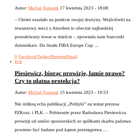
Autor:
Michał Tomasik
17 kwietnia 2023 - 18:08
– Cholet oszalało na punkcie swojej drużyny. Wejściówki na
rewanżowy mecz z Anwilem to obecnie najbardziej
poszukiwany towar w mieście – opowiada nam francuski
dziennikarz. Do finału FIBA Europe Cup …
0
Facebook
Twitter
Pinterest
Email
PLK
Piesiewicz, biorąc prowizje, łamie prawo?
Czy to płatna protekcja?
Autor:
Michał Tomasik
15 kwietnia 2023 - 10:53
Nie milkną echa publikacji „Polityki” na temat prezesa
PZKosz. i PLK. – Pobieranie przez Radosława Piesiewicza
prowizji od umów sponsorskich ze spółkami skarbu państwa
powinno być badane pod kątem przestępstwa …