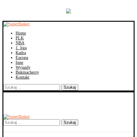
Home
PLK
NBA
1. liga
Kadra
Europa
Inne
Wyjazdy
Bukmacherzy
Kontakt
Szukaj
Szukaj