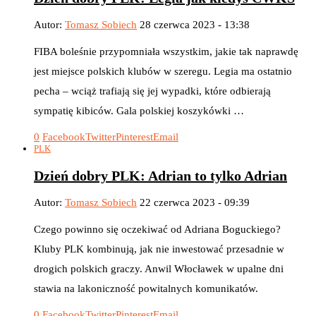
Autor:
Tomasz Sobiech
28 czerwca 2023 - 13:38
FIBA boleśnie przypomniała wszystkim, jakie tak naprawdę
jest miejsce polskich klubów w szeregu. Legia ma ostatnio
pecha – wciąż trafiają się jej wypadki, które odbierają
sympatię kibiców. Gala polskiej koszykówki …
0
Facebook
Twitter
Pinterest
Email
PLK
Dzień dobry PLK: Adrian to tylko Adrian
Autor:
Tomasz Sobiech
22 czerwca 2023 - 09:39
Czego powinno się oczekiwać od Adriana Boguckiego?
Kluby PLK kombinują, jak nie inwestować przesadnie w
drogich polskich graczy. Anwil Włocławek w upalne dni
stawia na lakoniczność powitalnych komunikatów.
0
Facebook
Twitter
Pinterest
Email