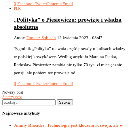
0
Facebook
Twitter
Pinterest
Email
PLK
„Polityka” o Piesiewiczu: prowizje i władza
absolutna
Autor:
Tomasz Sobiech
12 kwietnia 2023 - 08:47
Tygodnik „Polityka” ujawnia część prawdy o kulisach władzy
w polskiej koszykówce. Według artykułu Marcina Piątka,
Radosław Piesiewicz zarabia nie tylko 70 tys. zł miesięcznie
pensji, ale pobiera też prowizje od …
0
Facebook
Twitter
Pinterest
Email
Nowszy post
Starszy post
Najnowsze artykuły
Jimmy Rhoades: Technologia jest kluczem rozwoju, ale w