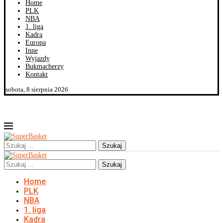
Home
PLK
NBA
1. liga
Kadra
Europa
Inne
Wyjazdy
Bukmacherzy
Kontakt
sobota, 8 sierpnia 2026
Szukaj
Szukaj
Home
PLK
NBA
1. liga
Kadra